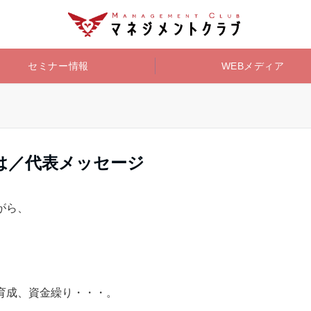
セミナー情報
WEBメディア
は／代表メッセージ
がら、
。
育成、資金繰り・・・。